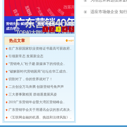
为理想奔腾达投身金
适应市场做企业 知
热点文章
在广东获国家职业资格证书最高可获政府..
引领新常态 发展新业态
“营销奇人”杜子建:新媒体下的传统企..
“破解新时代营销困局”论坛在华工成功..
切割对了，你的世界就对了！
二次创业万马奔腾 创新营销号角声声
三大赛事聚精英 群雄逐鹿展风姿
2019广东营销年会暨大湾区营销峰会..
广东营销学会关于用通讯会议的形式表决..
《互联网金融的机遇、挑战和法律风险》..