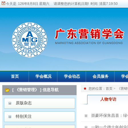
今天是:
126年8月8日 星期六 请调整您的计算机日期! 时间:
清晨7:19:51
首页
学会概况
学会动态
会员服务
学
您的位置：
首页
>
《营销
[ 《营销管理》 ] 信息导航
人物专访
原版杂志
崇豪环保朱昌喜：绿
特别关注
一秒一个德十年创业