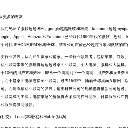
灭更多的财富
见证了微软超越IBM，google超越微软和雅虎，facebook超越mys
出，Google、Apple、Amazon和Facebook已经取代1990年代的微软、思
时代,IPHONE,IPAD风靡全球，苹果公司市值已经超过谷歌和微软的
变行业发展，从而产生赢家和输家。一些行业领导者，包括苹果、谷歌、亚
移动互联网带来的影响将远远超过桌面互联网、个人电脑、微机和大型机
于10倍的用户乘积效应，即从一个周期到下一个周期，用户数和设备数量
，而不是桌面电脑连接至互联网。过去15年中，随着全球桌面互联网，
公司。而随着移动互联网的发展，这类科技公司的规模也将被新公司超过
动互联网成为主流，电信市场的价值将逐渐流向在线商务、付费服务和广
件和服务提供商倾斜。
交)、Local(本地化)和Mobile(移动)