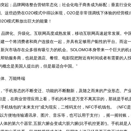
销突起；品牌网络整合营销常态化；社会化电子商务成为标配；垂直行业
。这些趋势在O2O模式中得以体现，O2O是非常强调线下体验的经营模
O2O模式释放出巨大的能量！
、品牌化、升级化。互联网高度成熟发展，移动互联网高速超常发展。中
搭建一个将消费者和商户连接在一起，并具有足够用户黏性的平台。而这
新兴市场存在众多很有吸引力的机会。SOLOMO本身带来一个巨大的机
帮助服务商，也就是酒店、餐馆、电影院把附近有时间或者有需要的人找来
O的概念是美国人提出的，但是最适合中国。”
媒体、万能终端
体，“手机形态的不断变迁、功能的不断翻新，及随之而来的产业形态、产
但是，在商业管理应用上看，手机的本性是万变不离其宗的，那就是手机
包的"未来支付"成为现实，二维码支付，NFC手机钱包。（NFC是指NearFi
C可以方便地传输通讯录、图片、音乐等，也可以用于支付），摇一摇转账
人体的第六个器官,五脏六腑会变成六脏六腑(比手机控更甚!)。手机就是人