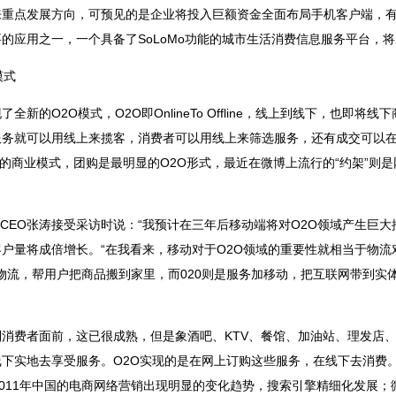
来重点发展方向，可预见的是企业将投入巨额资金全面布局手机客户端，
的应用之一，一个具备了SoLoMo功能的城市生活消费信息服务平台，
模式
新的O2O模式，O2O即OnlineTo Offline，线上到线下，也即
服务就可以用线上来揽客，消费者可以用线上来筛选服务，还有成交可以
最新的商业模式，团购是最明显的O2O形式，最近在微博上流行的“约架”则
兼CEO张涛接受采访时说：“我预计在三年后移动端将对O2O领域产生巨大
户量将成倍增长。“在我看来，移动对于O2O领域的重要性就相当于物流对
合物流，帮用户把商品搬到家里，而020则是服务加移动，把互联网带到实
消费者面前，这已很成熟，但是象酒吧、KTV、餐馆、加油站、理发店
下实地去享受服务。O2O实现的是在网上订购这些服务，在线下去消费。
！。2011年中国的电商网络营销出现明显的变化趋势，搜索引擎精细化发