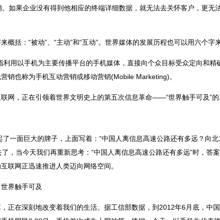
销。如果企业没有得到他相应的终端详细数据，就无法去关怀客户，更无法
概括：“被动”、“主动”和“互动”。世界媒体的发展历程也可以用六个字来概
keting)是指利用以手机为主要传播平台的手机媒体，直接向个众目标受众定
称为手机互动营销或移动营销(Mobile Marketing)。
联网，正在引领着世界文明史上的第五次信息革命——“世界触手可及”的
起了一面巨大的牌子，上面写着：“中国人离信息高速公路还有多远？向北15
去了，当今天我们再重新思考：“中国人离信息高速公路还有多远”时，答案是
动互联网正迅速推进人类迈向网络空间。
：世界触手可及
，正在深刻地改变着我们的生活。据工信部数据，到2012年6月底，中国整