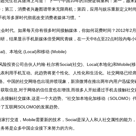
超先生在其微博上写道：“下一个中国10年的消费逻辑重构：第一，越
会；第三，消费者兴趣图谱带来无限商机；第四，应用与娱乐重新定义时
手机等多屏时代彻底改变消费者媒体习惯。”
字社会时代。如果每天你有很多时间接触媒体，你如何花费时间？2012年
研，结果显示手机新媒体倍受网民青睐，在一天中8点至22点时段内每小
)、本地化 (Local)和移动 (Mobile)
风险投资公司合伙人约翰·杜尔将Social(社交)、Local(本地化)和Mobi
表利用手机互动。此趋势将更个性化、人性化和生活化。社交网络已经席
表的社交网络。中国的社交网络也出现井喷现象，新浪微博在推出两年内用户迅猛突
获取信息,对于网络的信任度也在增强,而很多人开始通过手机去接触社交媒
接触社交媒体,这是一个大趋势。“社交加本地化加移动（SOLOMO）代
了互联网SOLOMO的发展趋势。
要跟商家打交道，Mobile需要新的技术，Social是深入人和人社交属性的
服务将是众多中国企业接下来努力的方向。