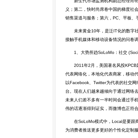
新生代市场监测机构副总经理肖明
义；第二，快时尚席卷中国的梯度社
销售渠道与服务；第六，PC、平板、
未来黄金10年，是泛IT化的数
接触手机媒体和移动设备情况的问卷调
1、大势所趋SoLoMo：社交 (Social
2011年2月，美国著名风投KPCB
代表网络化，本地化代表商家，移动代
以Facebook、Twitter为代
台。现在人们越来越倾向于通过网络去
未来人们差不多有一半时间会通过手机去
伟的话逐渐得到证实，而微博也正符合
在SoLoMo模式中，Local是
为消费者推送更多更好的个性化定制