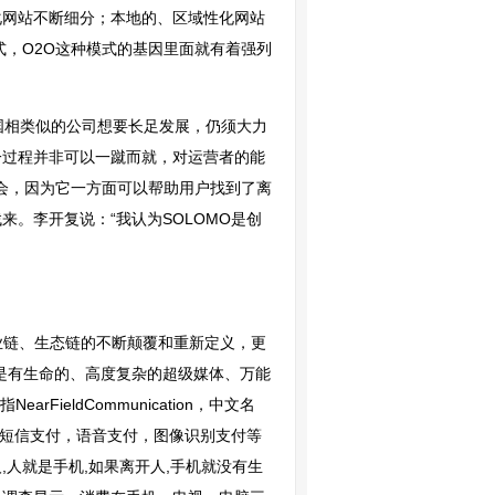
化网站不断细分；本地的、区域性化网站
式，O2O这种模式的基因里面就有着强列
国相类似的公司想要长足发展，仍须大力
一过程并非可以一蹴而就，对运营者的能
会，因为它一方面可以帮助用户找到了离
。李开复说：“我认为SOLOMO是创
业链、生态链的不断颠覆和重新定义，更
是有生命的、高度复杂的超级媒体、万能
eldCommunication，中文名
，短信支付，语音支付，图像识别支付等
,人就是手机,如果离开人,手机就没有生