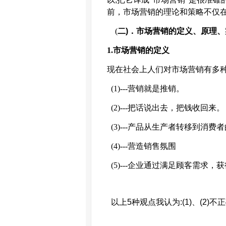
前，市场营销的理论和策略不仅
(
二
)
．市场营销的定义、原理、
1.
市场营销的定义
现在社会上人们对市场营销有多
(1)---
营销就是推销。
(2)---
把话说出去，把钱收回来。
(3)---
产品从生产者转移到消费者
(4)---
营造销售氛围
(5)---
企业通过满足顾客需求，获
以上
5
种观点我认为
:(1)
、
(2)
不正