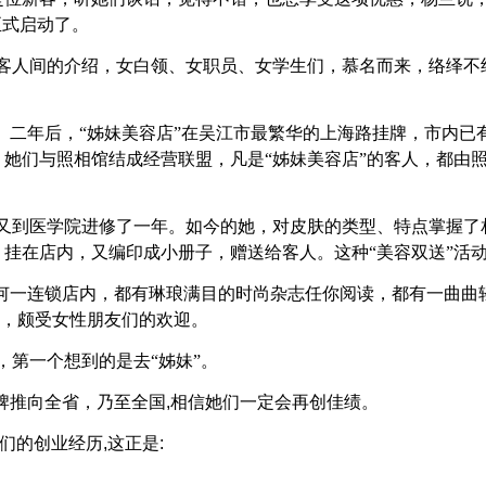
正式启动了。
客人间的介绍，女白领、女职员、女学生们，慕名而来，络绎不
。二年后，“姊妹美容店”在吴江市最繁华的上海路挂牌，市内已
她们与照相馆结成经营联盟，凡是“姊妹美容店”的客人，都由
又到医学院进修了一年。如今的她，对皮肤的类型、特点掌握了
挂在店内，又编印成小册子，赠送给客人。这种“美容双送”活
任何一连锁店内，都有琳琅满目的时尚杂志任你阅读，都有一曲曲
目，颇受女性朋友们的欢迎。
，第一个想到的是去“姊妹”。
品牌推向全省，乃至全国
,
相信她们一定会再创佳绩。
们的创业经历
,
这正是
: