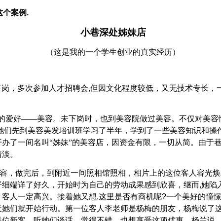
这个案例
.
小巷深处姊妹店
（这是我的一个学生创业的真实经历）
下岗，多次参加人才招聘会
,
但因文化程度较低，又无技术专长，
的爱好——美容。未下岗时，也到美容院做过美容。不仅对美容
她们先到美容美发培训班学习了半年，学到了一些美容知识和操
办了一间名叫“姊妹”的美容店，因资金有限，一切从简。由于
清淡。
容，做完后，到附近一间照相馆照相，相片上的这位客人容光焕
仔细端详了好久，开始时为自己的劳动成果感到欣喜，继而
,
她陷
，客人一定高兴。接着她又想
,
这里是否有商机呢
?
一个美好的憧
天她们就开始行动。第一位客人李老师是杨梅的朋友，杨梅说了
是位新客，听她们谈话，觉得不错，也想享受这项优惠，杨兰说