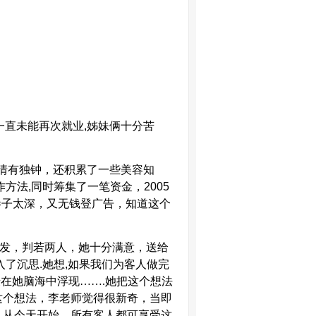
一直未能再次就业
,
姊妹俩十分苦
情有独钟，还积累了一些美容知
作方法
,
同时筹集了一笔资金，
2005
巷子太深，又无钱登广告，知道这个
发，判若两人，她十分满意，送给
入了沉思
.
她想
,
如果我们为客人做完
憬在她脑海中浮现
……
.
她把这个想法
这个想法，李老师觉得很新奇，当即
，从今天开始，所有客人都可享受这