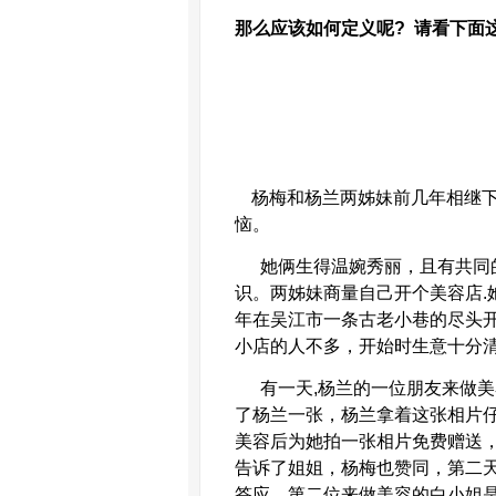
那么应该如何定义呢
?
请看下面
杨梅和杨兰两姊妹前几年相继
恼。
她俩生得温婉秀丽，且有共同
识。两姊妹商量自己开个美容店
.
年在吴江市一条古老小巷的尽头开
小店的人不多，开始时生意十分
有一天
,
杨兰的一位朋友来做美
了杨兰一张，杨兰拿着这张相片
美容后为她拍一张相片免费赠送
告诉了姐姐，杨梅也赞同，第二
答应。第二位来做美容的白小姐