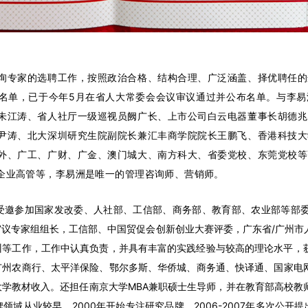
询专家的选聘工作，按照政治合格、结构合理、广泛涵盖、择优聘任的
名单，已于今年5月在省人大常委会会议审议通过并公布名单。
与李易
朱江涛、省人社厅一级巡视员阙广长、上市公司白云电器董事长胡德兆
尹涛、北大深圳研究生院副院长兼汇丰商学院院长王鹏飞、香港科技大
外、广工、广财、广金、澳门城大、南方科大、省委党校、东莞党校等
企业高管等，李易洲是唯一的管理咨询师、营销师。
受邀参加国家发改委、人社部、工信部、商务部、教育部、农业部等部
议专家组组长，工信部、中国贸促会创新创业大赛评委，广东省/广州市
训等工作，工作中认真负责，并具有丰富的实践经验与较高的理论水平，
州农商行、太平洋保险、鄂尔多斯、华侨城、商务通、快译通、国家电网
学教材收入。还担任南京大学MBA兼职硕士生导师，并在教育部高校教
域从业较早，2000年开始专注研究品牌，2006-2007年多次公开